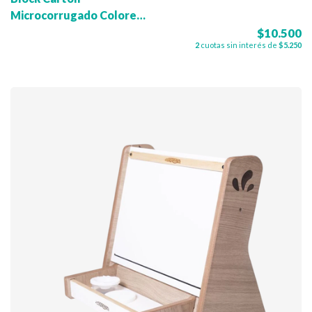
Microcorrugado Colores -
Oficio
$10.500
2
cuotas sin interés de
$5.250