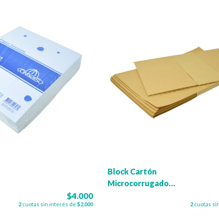
Block Cartón
Microcorrugado
Natural - Oficio
$4.000
2
cuotas sin interés de
$2.000
2
cuotas si