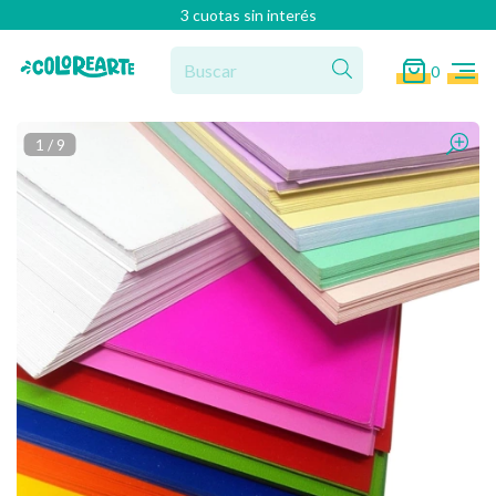
3 cuotas sin interés
0
1
/
9