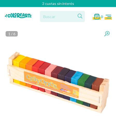
3 cuotas sin interés
0
1
/
6