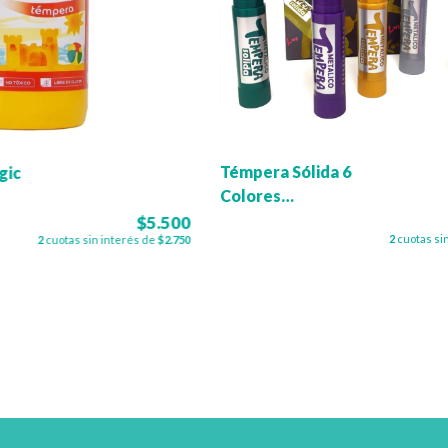
Témpera Sólida 6
gic
Colores
Metalizados Sifap
$5.500
2
cuotas si
2
cuotas sin interés de
$2.750