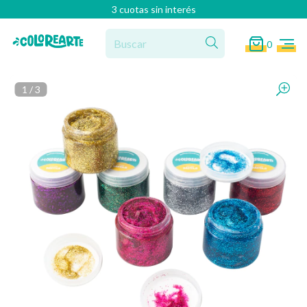
3 cuotas sin interés
0
1
/
3