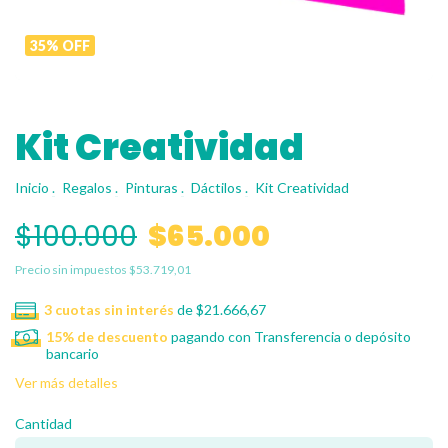
35
%
OFF
Kit Creatividad
Inicio
.
Regalos
.
Pinturas
.
Dáctilos
.
Kit Creatividad
$100.000
$65.000
Precio sin impuestos
$53.719,01
3
cuotas sin interés
de
$21.666,67
15% de descuento
pagando con Transferencia o depósito
bancario
Ver más detalles
Cantidad