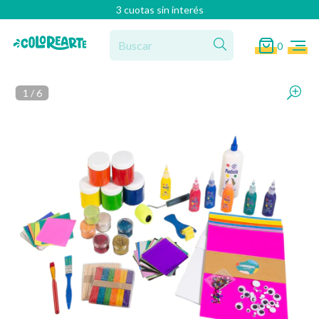
3 cuotas sin interés
0
1
/
6