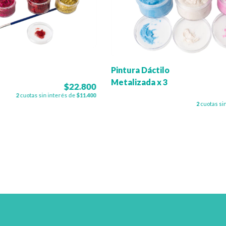
Pintura Dáctilo
Metalizada x 3
$22.800
2
cuotas sin interés de
$11.400
2
cuotas si