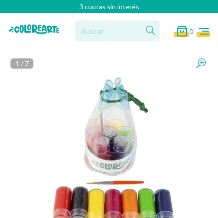
3 cuotas sin interés
0
1
/
7