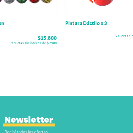
on
Pintura Dáctilo x 3
2
cuotas si
$15.800
2
cuotas sin interés de
$7.900
Newsletter
Recibí todas las ofertas