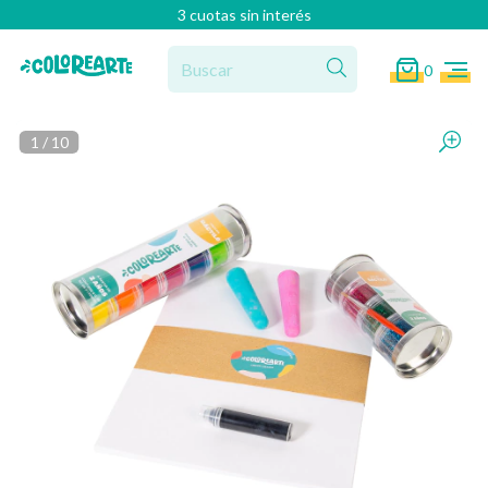
3 cuotas sin interés
0
1
/
10